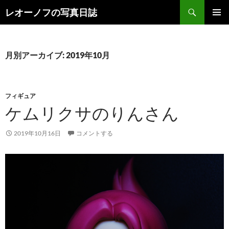
検
レオーノフの写真日誌
索
コ
メインメ
ン
ニュー
テ
ン
月別アーカイブ: 2019年10月
ツ
へ
ス
キ
フィギュア
ッ
ケムリクサのりんさん
プ
2019年10月16日
コメントする