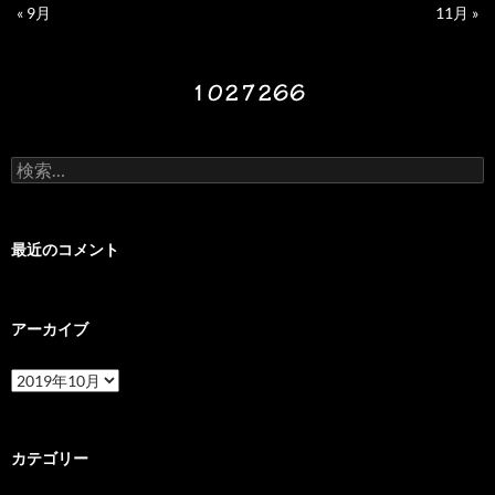
« 9月
11月 »
検
索:
最近のコメント
アーカイブ
ア
ー
カ
イ
ブ
カテゴリー