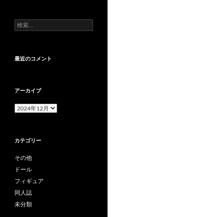
検
索:
最近のコメント
アーカイブ
ア
ー
カ
イ
カテゴリー
ブ
その他
ドール
フィギュア
同人誌
未分類