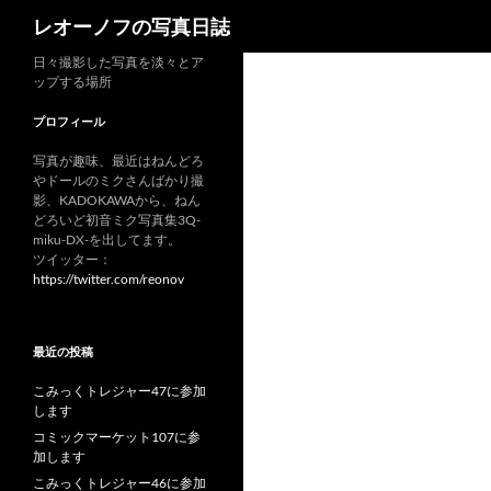
検
レオーノフの写真日誌
索
日々撮影した写真を淡々とア
ップする場所
プロフィール
写真が趣味、最近はねんどろ
やドールのミクさんばかり撮
影、KADOKAWAから、ねん
どろいど初音ミク写真集3Q-
miku-DX-を出してます。
ツイッター：
https://twitter.com/reonov
最近の投稿
こみっくトレジャー47に参加
します
コミックマーケット107に参
加します
こみっくトレジャー46に参加