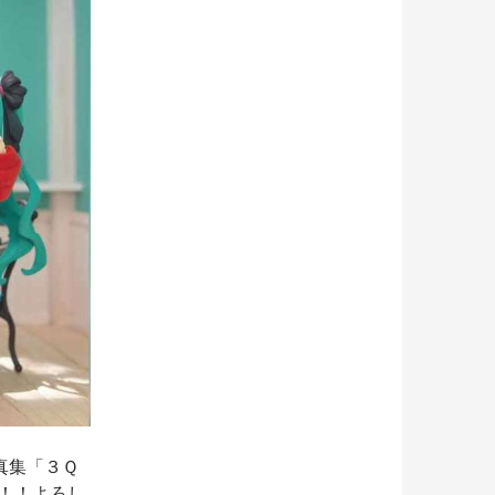
真集「３Ｑ
品！！よろし