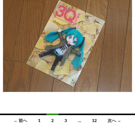
投
← 前へ
1
2
3
…
12
次へ →
稿