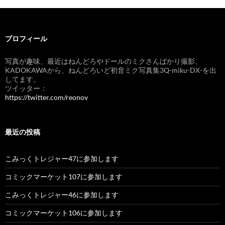
ナ
ビ
プロフィール
ゲ
ー
写真が趣味、最近はねんどろやドールのミクさんばかり撮影、
KADOKAWAから、ねんどろいど初音ミク写真集3Q-miku-DX-を出
シ
してます。
ツイッター：
ョ
https://twitter.com/reonov
ン
最近の投稿
こみっくトレジャー47に参加します
コミックマーケット107に参加します
こみっくトレジャー46に参加します
コミックマーケット106に参加します