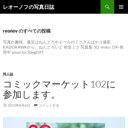
検
レオーノフの写真日誌
索
コ
メインメ
ン
ニュー
テ
ン
reonov のすべての投稿
ツ
へ
写真が趣味、最近はねんどろやドールのミクさんばかり撮影、
KADOKAWAから、ねんどろいど 初音ミク 写真集 3Q -miku- DX-発
ス
売中 amzn.to/2degD9T
キ
ッ
プ
同人誌
コミックマーケット102に
参加します。
2023年8月6日
コメントする