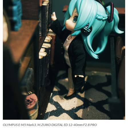
OLYMPUS E-M5 Mark3, M.ZUIKO DIGITAL ED 12-40mm F2.8 PRO