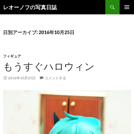
検
レオーノフの写真日誌
索
コ
メインメ
ン
ニュー
テ
ン
日別アーカイブ: 2016年10月25日
ツ
へ
ス
キ
フィギュア
ッ
もうすぐハロウィン
プ
2016年10月25日
コメントする