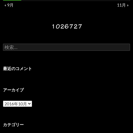
« 9月
11月 »
検
索:
最近のコメント
アーカイブ
ア
ー
カ
イ
ブ
カテゴリー