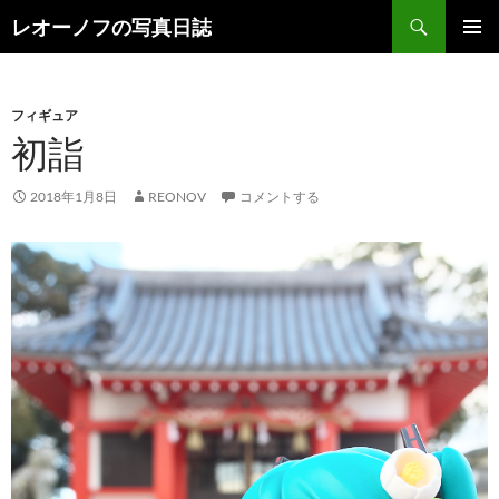
検
レオーノフの写真日誌
索
コ
メインメ
ン
ニュー
テ
ン
フィギュア
ツ
初詣
へ
ス
2018年1月8日
REONOV
コメントする
キ
ッ
プ