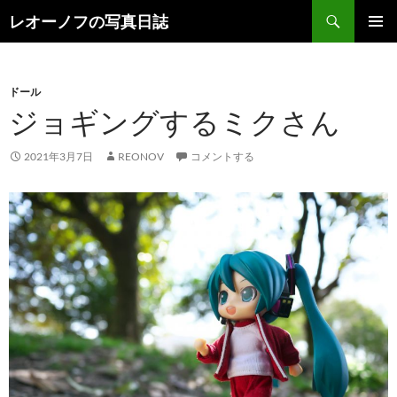
検
レオーノフの写真日誌
索
コ
メインメ
ン
ニュー
テ
ン
ドール
ツ
ジョギングするミクさん
へ
ス
2021年3月7日
REONOV
コメントする
キ
ッ
プ