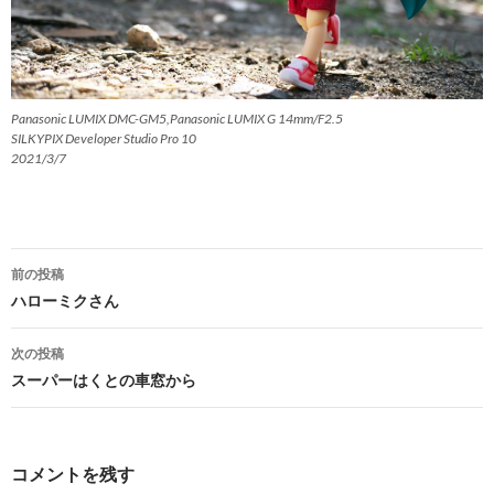
Panasonic LUMIX DMC-GM5,Panasonic LUMIX G 14mm/F2.5
SILKYPIX Developer Studio Pro 10
2021/3/7
投
前の投稿
稿
ハローミクさん
ナ
次の投稿
ビ
スーパーはくとの車窓から
ゲ
ー
コメントを残す