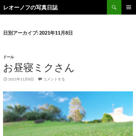
検
レオーノフの写真日誌
索
コ
メインメ
ン
ニュー
テ
ン
日別アーカイブ: 2021年11月8日
ツ
へ
ス
キ
ドール
ッ
お昼寝ミクさん
プ
2021年11月8日
コメントする