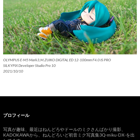
OLYMPUS E-M5 Mark3,M.ZUIKO DIGITAL ED 12-100mm F4.0 IS PRO
SILKYPIX Developer Studio Pro 10
2021/10/10
プロフィール
写真が趣味、最近はねんどろやドールのミクさんばかり撮影、
KADOKAWAから、ねんどろいど初音ミク写真集3Q-miku-DX-を出