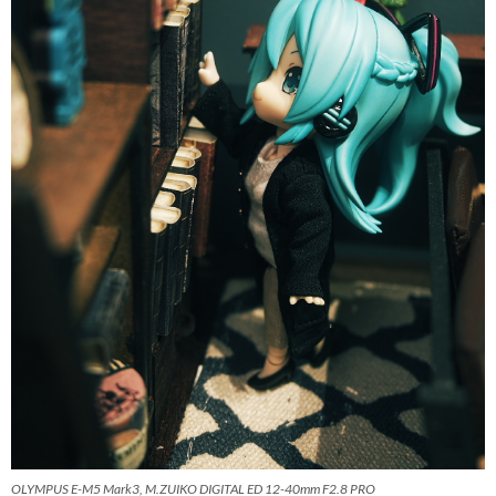
OLYMPUS E-M5 Mark3, M.ZUIKO DIGITAL ED 12-40mm F2.8 PRO