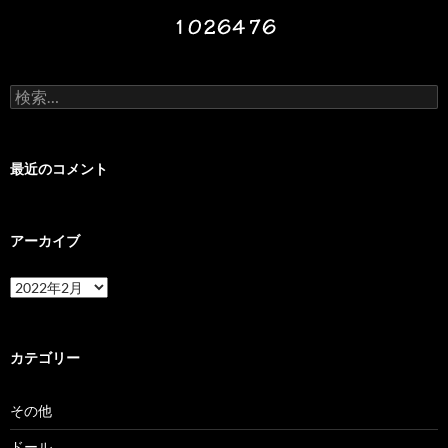
検
索:
最近のコメント
アーカイブ
ア
ー
カ
イ
ブ
カテゴリー
その他
ドール