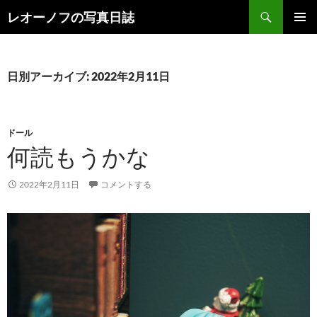
検
レオーノフの写真日誌
索
コ
メインメ
ン
ニュー
テ
ン
日別アーカイブ: 2022年2月11日
ツ
へ
ス
キ
ドール
ッ
何読もうかな
プ
2022年2月11日
コメントする